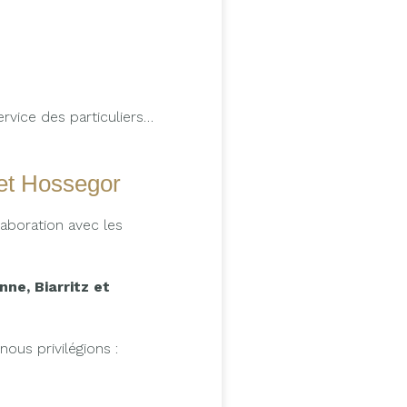
ervice des particuliers…
 et Hossegor
llaboration avec les
ne, Biarritz et
 nous privilégions :