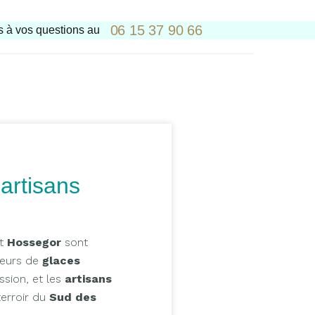
06 15 37 90 66
 à vos questions au
artisans
t
Hossegor
sont
teurs de
glaces
assion, et les
artisans
terroir du
Sud des