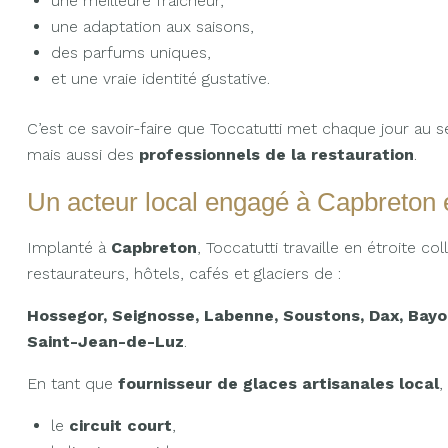
une meilleure fraîcheur,
une adaptation aux saisons,
des parfums uniques,
et une vraie identité gustative.
C’est ce savoir-faire que Toccatutti met chaque jour au s
mais aussi des
professionnels de la restauration
.
Un acteur local engagé à Capbreton
Implanté à
Capbreton
, Toccatutti travaille en étroite co
restaurateurs, hôtels, cafés et glaciers de :
Hossegor, Seignosse, Labenne, Soustons, Dax, Bayon
Saint-Jean-de-Luz
.
En tant que
fournisseur de glaces artisanales local
,
le
circuit court
,