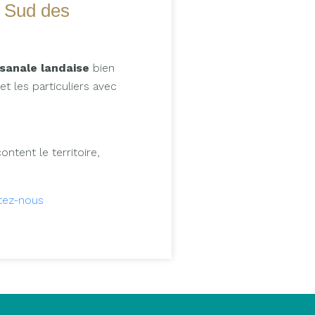
u Sud des
isanale landaise
bien
t les particuliers avec
ontent le territoire,
tez-nous