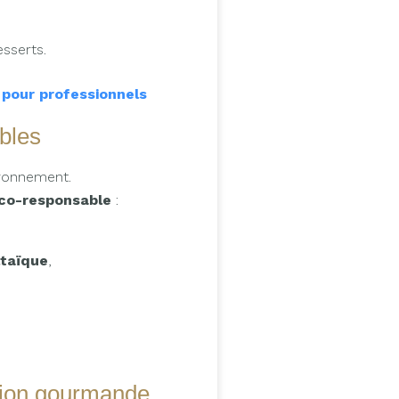
sserts.
 pour professionnels
bles
ironnement.
éco-responsable
:
ltaïque
,
tion gourmande