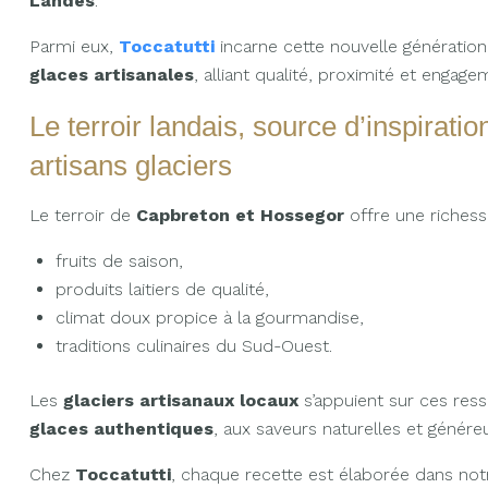
Landes
.
Parmi eux,
Toccatutti
incarne cette nouvelle génératio
glaces artisanales
, alliant qualité, proximité et engag
Le terroir landais, source d’inspiratio
artisans glaciers
Le terroir de
Capbreton et Hossegor
offre une richess
fruits de saison,
produits laitiers de qualité,
climat doux propice à la gourmandise,
traditions culinaires du Sud-Ouest.
Les
glaciers artisanaux locaux
s’appuient sur ces res
glaces authentiques
, aux saveurs naturelles et génére
Chez
Toccatutti
, chaque recette est élaborée dans no