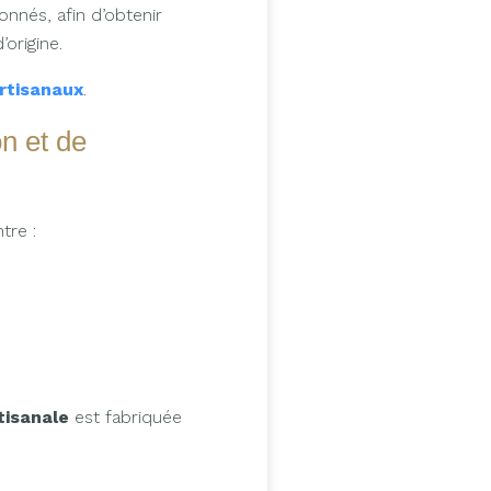
onnés, afin d’obtenir
origine.
rtisanaux
.
on et de
tre :
tisanale
est fabriquée