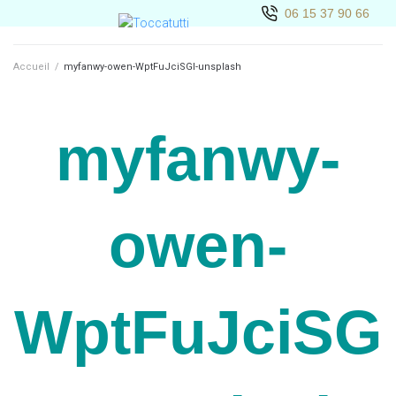
06 15 37 90 66
Accueil
/
myfanwy-owen-WptFuJciSGI-unsplash
myfanwy-
owen-
WptFuJciSG