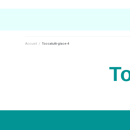
Accueil
/
Toccatutti-glace-4
To