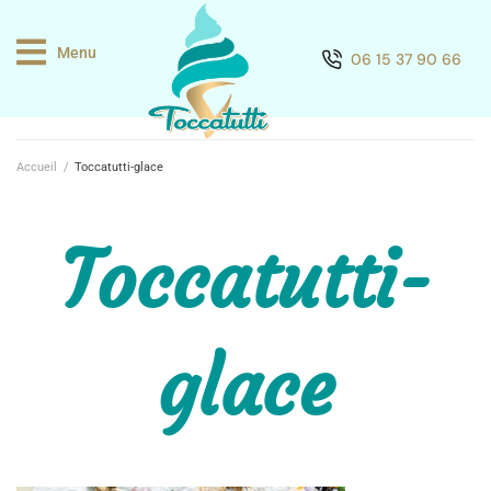
Menu
06 15 37 90 66
Accueil
/
Toccatutti-glace
Toccatutti-
glace