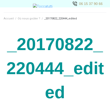
06 15 37 90 66
Accueil
/
Où nous goûter ?
/
_20170822_220444_edited
_20170822_
220444_edit
ed