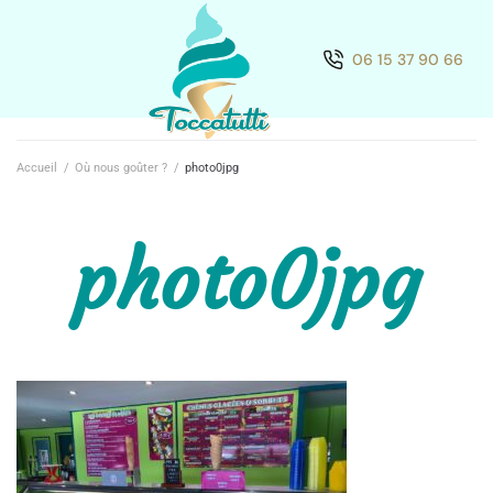
06 15 37 90 66
Accueil
/
Où nous goûter ?
/
photo0jpg
photo0jpg