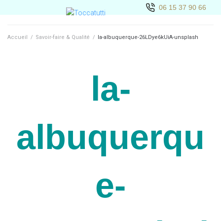
06 15 37 90 66
Accueil
/
Savoir-faire & Qualité
/
la-albuquerque-26LDye6kUiA-unsplash
la-
albuquerqu
e-