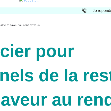
Je réponds
ualité et saveur au rendez-vous
acier pour
els de la res
 saveur au re