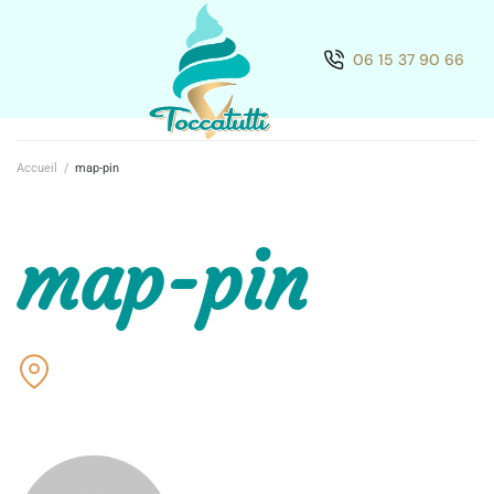
06 15 37 90 66
Accueil
/
map-pin
map-pin