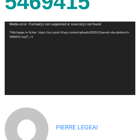
5469415
Lecteur
Media error: Format(s) not supported or source(s) not found
vidéo
Télécharger le fichier: https://toccatutti.fr/wp-content/uploads/2020/12/pexels-olia-danilevich-
5469415.mp4?_=1
PIERRE LEGEAI