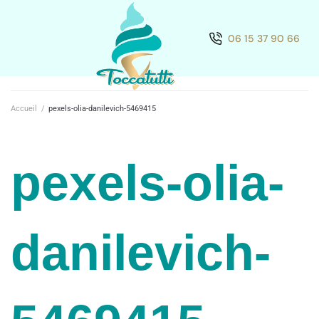
06 15 37 90 66
Accueil
/
pexels-olia-danilevich-5469415
pexels-olia-
danilevich-