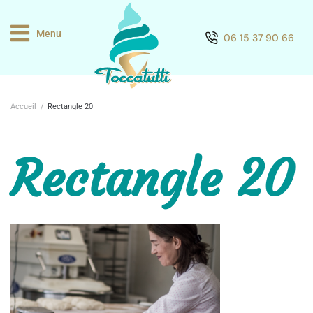
Menu
06 15 37 90 66
Accueil
/
Rectangle 20
Rectangle 20